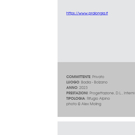
https://www.pralongia.it
COMMITTENTE
: Privato
LUOGO
: Badia - Bolzano
ANNO
: 2023
PRESTAZIONI
: Progettazione, D.L., Interni
TIPOLOGIA
: Rifugio Alpino
photo © Alex Moling