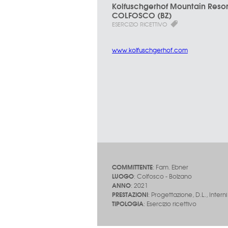
Kolfuschgerhof Mountain Resor
COLFOSCO (BZ)
ESERCIZIO RICETTIVO
www.kolfuschgerhof.com
COMMITTENTE
: Fam. Ebner
LUOGO
: Colfosco - Bolzano
ANNO
: 2021
PRESTAZIONI
: Progettazione, D.L., Interni
TIPOLOGIA
: Esercizio ricettivo