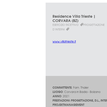
Residence Villa Trieste |
CORVARA (BZ)
ESERCIZIO RICETTIVO
PROGETTAZIONE
D`INTERNI
www.villatrieste.it
COMMITTENTE
: Fam. Thaler
LUOGO
: Corvara in Badia - Bolzano
ANNO
: 2021
PRESTAZIONI: PROGETTAZIONE, D.L., INTE
PROJEKTMANAGEMENT