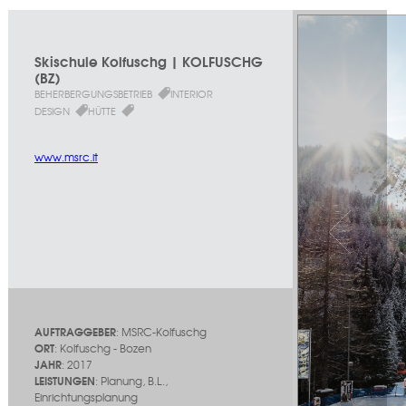
Skischule Kolfuschg | KOLFUSCHG
(BZ)
BEHERBERGUNGSBETRIEB
INTERIOR
DESIGN
HÜTTE
www.msrc.it
AUFTRAGGEBER
: MSRC-Kolfuschg
ORT
: Kolfuschg - Bozen
JAHR
: 2017
LEISTUNGEN
: Planung, B.L.,
Einrichtungsplanung