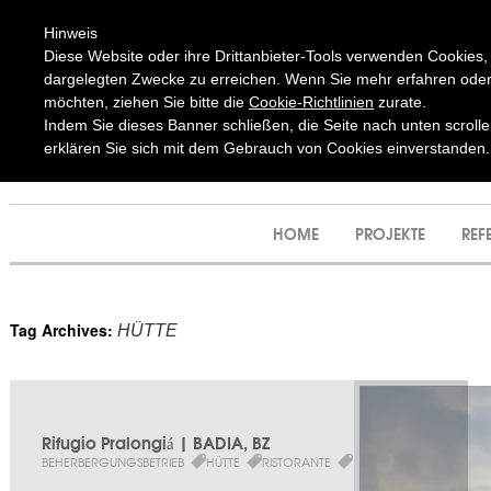
K2 | PROJEKTMA
EK | ARCHITEKTURBÜRO
Hinweis
Diese Website oder ihre Drittanbieter-Tools verwenden Cookies, d
dargelegten Zwecke zu erreichen. Wenn Sie mehr erfahren oder
möchten, ziehen Sie bitte die
Cookie-Richtlinien
zurate.
Indem Sie dieses Banner schließen, die Seite nach unten scrolle
erklären Sie sich mit dem Gebrauch von Cookies einverstanden.
HOME
PROJEKTE
REF
Tag Archives:
HÜTTE
Rifugio Pralongiá | BADIA, BZ
BEHERBERGUNGSBETRIEB
HÜTTE
RISTORANTE