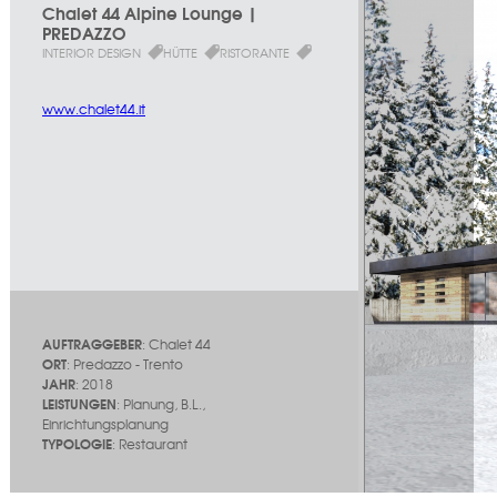
Chalet 44 Alpine Lounge |
PREDAZZO
INTERIOR DESIGN
HÜTTE
RISTORANTE
www.chalet44.it
AUFTRAGGEBER
: Chalet 44
ORT
: Predazzo - Trento
JAHR
: 2018
LEISTUNGEN
: Planung, B.L.,
Einrichtungsplanung
TYPOLOGIE
: Restaurant