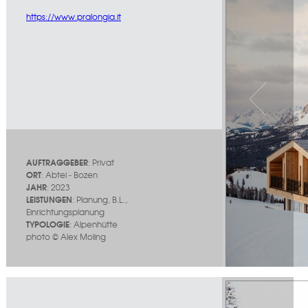
https://www.pralongia.it
AUFTRAGGEBER
: Privat
ORT
: Abtei - Bozen
JAHR
: 2023
LEISTUNGEN
: Planung, B.L.,
Einrichtungsplanung
TYPOLOGIE
: Alpenhütte
photo © Alex Moling